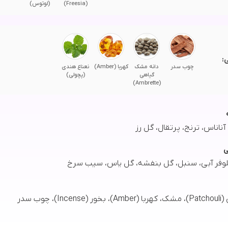
(Freesia)
(لوتوس)
:
چوب سدر
دانه مشک
کهربا (Amber)
نعناع هندی
گیاهی
(پچولی)
(Ambrette)
آناناس، ترنج، پرتقال، گل رز
ی
یلوفر آبی، سنبل، گل بنفشه، گل یاس، سیب سرخ
)، چوب سدر