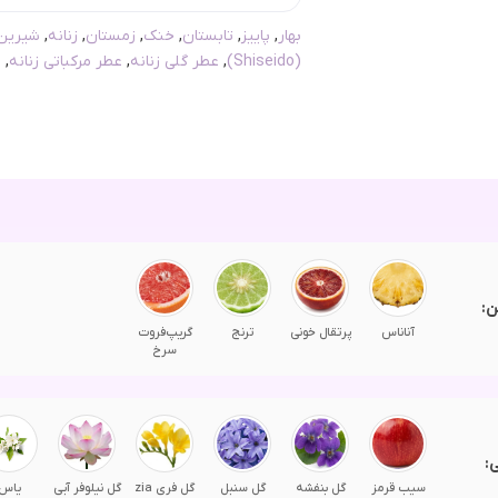
بهار
,
پاییز
,
تابستان
,
خنک
,
زمستان
,
زنانه
,
شیرین
(Shiseido)
,
عطر گلی زنانه
,
عطر مرکباتی زنانه
,
ع
ن:
آناناس
پرتقال خونی
ترنج
گریپ‌فروت
سرخ
:
سیب قرمز
گل بنفشه
گل سنبل
گل فری zia
گل نیلوفر آبی
یاس