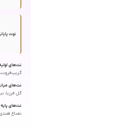
نوت پایانی
نت‌های اولیه
گریپ‌فروت، 
نت‌های میان
گل فرزیا، ن
نت‌های پایه
نعناع هندی (Patchouli)، مشک، کهربا (Amber)، بخور (Incense