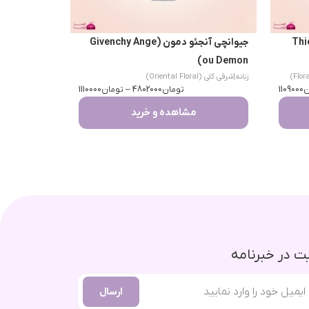
Thierry 
جیوانچی آنجئو دمون (Givenchy Ange
ou Demon)
زنانه
|
شرقی گلی (Oriental Floral)
ن
1109000
تومان
4802000
–
تومان
1110000
مشاهده و خرید
 در خبرنامه
ارسال