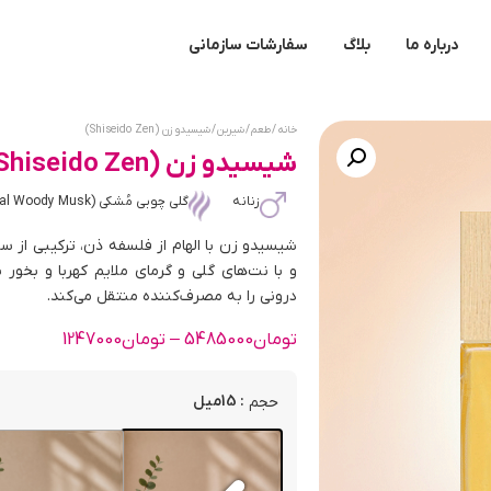
درباره ما
بلاگ
سفارشات سازمانی
خانه
/
طعم
/
شیرین
/ شیسیدو زن (Shiseido Zen)
شیسیدو زن (Shiseido Zen)
زنانه
گلی چوبی مُشکی (Floral Woody Musk)
شیسیدو زن با الهام از فلسفه ذن، ترکیبی از س
و با نت‌های گلی و گرمای ملایم کهربا و بخور
درونی را به مصرف‌کننده منتقل می‌کند.
تومان
5485000
–
تومان
1247000
: 15میل
حجم