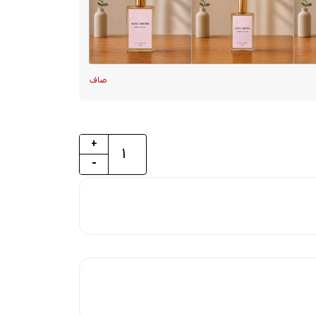
صاف
+
-