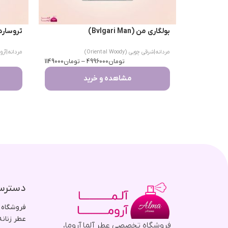
بولگاری من (Bvlgari Man)
تروساردی اومو 
مردانه
|
شرقی چوبی (Oriental Woody)
مردانه
|
آرومات
تومان
4996000
–
تومان
1149000
مشاهده و خرید
دسترس
فروشگاه
عطر زنانه
فروشگاه تخصصی عطر آلما آروما،