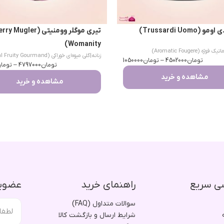
(Trussardi Uomo)
تیری موگلر وومنیتی (Mugler
Womanity)
یک فوژه (Aromatic Fougere)
زنانه
|
گلی میوه‌ای خوراکی (Floral Fruity Gourmand)
تومان
4502000
–
تومان
1050000
تومان
4797000
–
توما
مشاهده و خرید
مشاهده و خرید
ی سریع
راهنمای خرید
عضویت
سوالات متداول (FAQ)
شرایط ارسال و بازگشت کالا