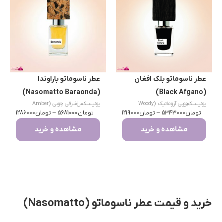
عطر ناسوماتو بلک افغان
عطر ناسوماتو باراوندا
(Nasomatto Baraonda)
(Black Afgano)
|
یونیسکس
چوبی آروماتیک (Woody
یونیسکس
|
شرقی چوبی (Amber
تومان
Aromatic) / دودی
5343000
–
تومان
1219000
تومان
Woody)
5681000
–
تومان
1286000
مشاهده و خرید
مشاهده و خرید
خرید و قیمت عطر ناسوماتو (Nasomatto)