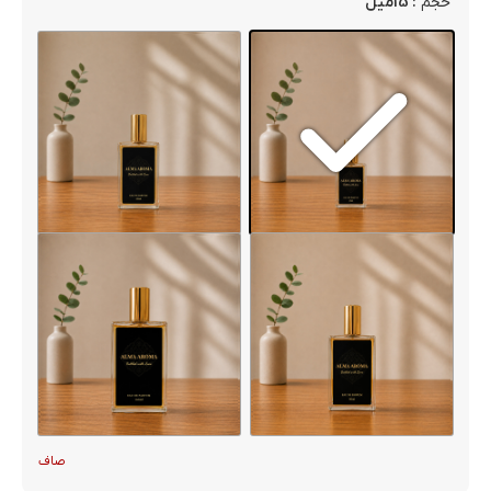
: 15میل
حجم
صاف