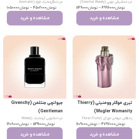
مردانه
|
شرقی چوبی (Oriental Woody)
مردانه
|
آروماتیک فوژه (Aromatic
تومان
4996000
–
تومان
1149000
تومان
Fougere)
4502000
–
تومان
1050000
مشاهده و خرید
مشاهده و خرید
تیری موگلر وومنیتی (Thierry
جیوانچی جنتلمن (Givenchy
Gentleman)
Mugler Womanity)
|
زنانه
گلی میوه‌ای خوراکی (Floral Fruity
مردانه
|
چوبی آروماتیک (Woody
تومان
Gourmand)
4797000
–
تومان
1109000
تومان
Aromatic)
5291000
–
تومان
1208000
مشاهده و خرید
مشاهده و خرید