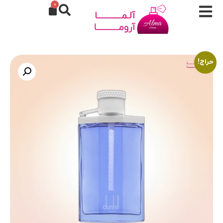
0
حراج!