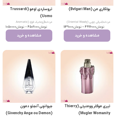
بولگاری من (Bvlgari Man)
تروساردی اومو (Trussardi
Uomo)
مردانه
|
شرقی چوبی (Oriental Woody)
مردانه
|
آروماتیک فوژه (Aromatic
تومان
4996000
–
تومان
1149000
تومان
Fougere)
4502000
–
تومان
1050000
مشاهده و خرید
مشاهده و خرید
تیری موگلر وومنیتی (Thierry
جیوانچی آنجئو دمون
(Givenchy Ange ou Demon)
Mugler Womanity)