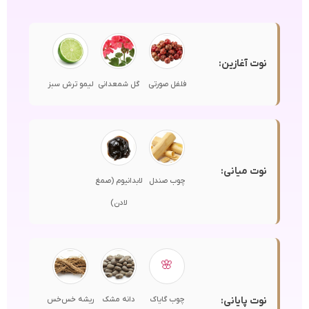
نوت آغازین:
فلفل صورتی
گل شمعدانی
لیمو ترش سبز
نوت میانی:
چوب صندل
لابدانیوم (صمغ
لادن)
🌸
نوت پایانی:
چوب گایاک
دانه مشک
ریشه خس‌خس