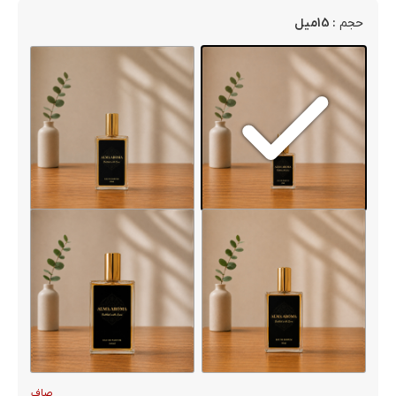
: 15میل
حجم
صاف