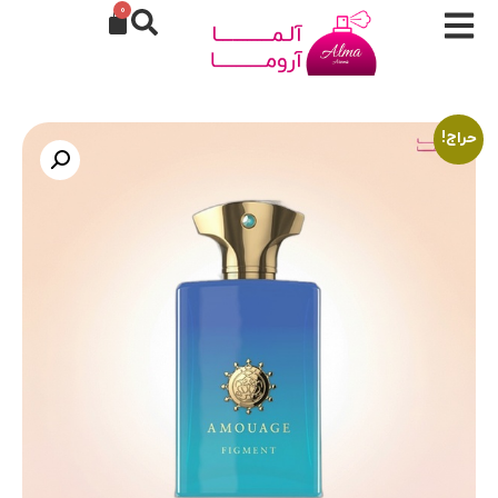
0
حراج!