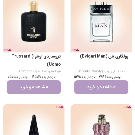
بولگاری من (Bvlgari Man)
تروساردی اومو (Trussardi
Uomo)
مردانه
|
شرقی چوبی (Oriental Woody)
مردانه
|
آروماتیک فوژه (Aromatic
تومان
4996000
–
تومان
1149000
تومان
Fougere)
4502000
–
تومان
1050000
مشاهده و خرید
مشاهده و خرید