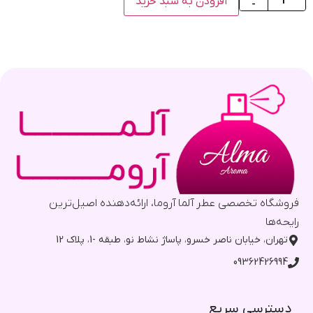
افزودن به سبد خرید
-
فروشگاه تخصصی عطر آلما آروما، ارائه‌دهنده اصیل‌ترین
رایحه‌ها
تهران، خیابان ناصر خسرو، پاساژ نشاط نو، طبقه -1، پلاک 12
09362426994
دسترسی سریع​