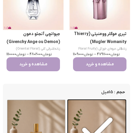
تیری موگلر وومنیتی (Thierry
جیوانچی آنجئو دمون
(Givenchy Ange ou Demon)
Mugler Womanity)
|
زنانه
گلی میوه‌ای خوراکی (Floral Fruity
زنانه
|
شرقی گلی (Oriental Floral)
تومان
Gourmand)
4797000
–
تومان
1109000
تومان
4802000
–
تومان
1110000
مشاهده و خرید
مشاهده و خرید
: 15میل
حجم