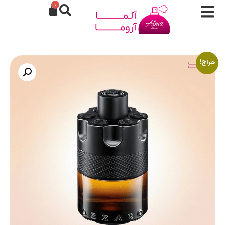
0
حراج!