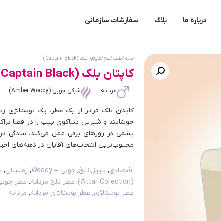
درباره ما
بلاگ
سفارشات سازمانی
خانه
/
طعم
/
تلخ
/ کاپتان بلک (Captain Black)
کاپتان بلک (Captain Black)
مردانه
شرقی چوبی (Amber Woody)
کاپتان بلک فراتر از یک عطر، یک نوستالژی ز
خوشایند و شیرین تنباکوی پیپ را در فضا پراکن
پشمی در روزهای برفی عمل می‌کند. سادگی در ت
محبوب‌ترین انتخاب‌های آقایان در دهه‌های اخی
اقتصادی
,
پاییز
,
تلخ
,
چوبی – Woody
,
زمستان
,
شر
(Attar Collection)
,
عطر تلخ مردانه
,
عطر چوبی 
عطر نوستالژی
,
عطر نوستالژی مردانه
,
مردانه