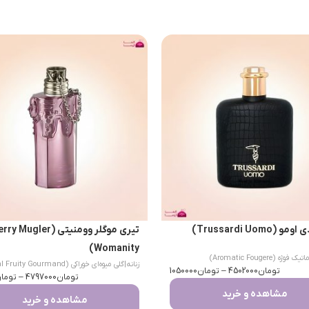
(Trussardi Uomo)
تیری موگلر وومنیتی (Mugler
Womanity)
یک فوژه (Aromatic Fougere)
زنانه
|
گلی میوه‌ای خوراکی (Floral Fruity Gourmand)
تومان
4502000
–
تومان
1050000
تومان
4797000
–
توما
مشاهده و خرید
مشاهده و خرید