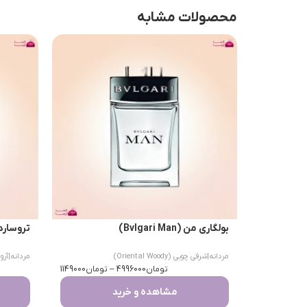
محصولات مشابه
بولگاری من (Bvlgari Man)
تروساردی اومو 
مردانه
|
شرقی چوبی (Oriental Woody)
مردانه
|
آرومات
تومان
4996000
–
تومان
1149000
مشاهده و خرید