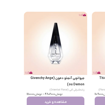
Thierry 
جیوانچی آنجئو دمون (Givenchy Ange
ou Demon)
زنانه
|
شرقی گلی (Oriental Floral)
ن
1109000
تومان
4802000
–
تومان
1110000
مشاهده و خرید