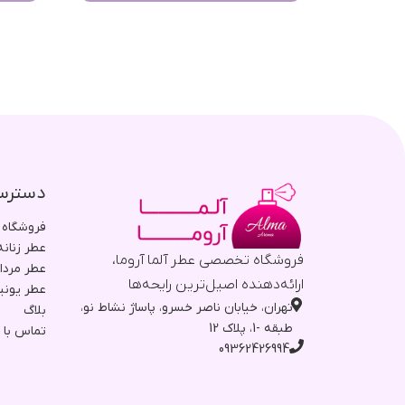
دسترس
فروشگاه
عطر زنانه
فروشگاه تخصصی عطر آلما آروما،
عطر مردا
ارائه‌دهنده اصیل‌ترین رایحه‌ها
عطر یون
تهران، خیابان ناصر خسرو، پاساژ نشاط نو،
بلاگ
طبقه -1، پلاک 12
تماس با م
09362426994