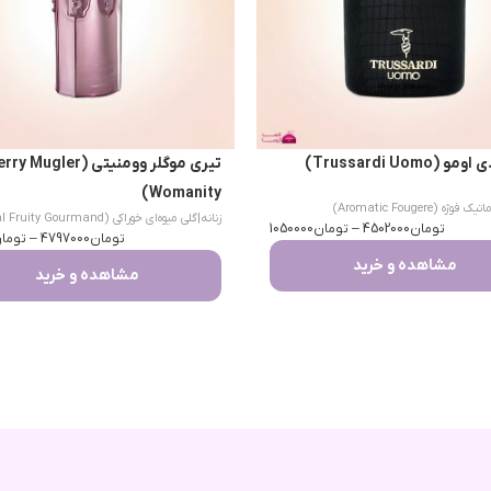
(Trussardi Uomo)
تیری موگلر وومنیتی (Mugler
Womanity)
یک فوژه (Aromatic Fougere)
زنانه
|
گلی میوه‌ای خوراکی (Floral Fruity Gourmand)
تومان
4502000
–
تومان
1050000
تومان
4797000
–
توما
مشاهده و خرید
مشاهده و خرید