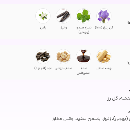
:
گل زنبق (Iris)
نعناع هندی
وانیل
یاس
(پچولی)
:
چوب صندل
صمغ
صمغ بنزوئین
عود (آگاروود)
استیراکس
فشه، گل رز
ی
(پچولی)، زنبق، یاسمن سفید، وانیل مطلق