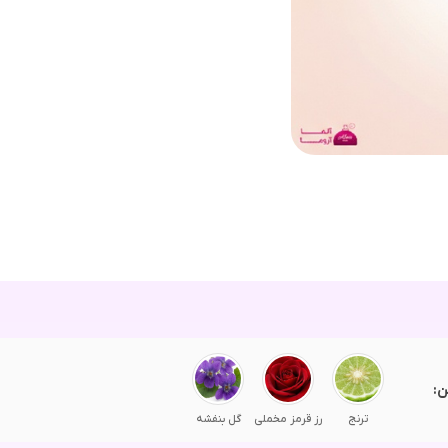
ن:
ترنج
رز قرمز مخملی
گل بنفشه