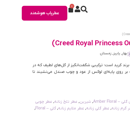
0
عطریاب هوشمند
بهار, پاییز, زمستان
 برند کرید است؛ ترکیبی شگفت‌انگیز از گل‌های لطیف که در
بر روی پایه‌ای لوکس از عود و چوب صندل می‌نشیند تا
– Amber Floral
,
شیرین
,
عطر تلخ زنانه
,
عطر چوبی
 گرم زنانه
,
عطر گلی زنانه
,
عطر ملایم زنانه
,
گلی – Floral
,