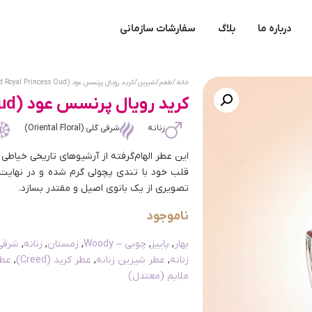
درباره ما
بلاگ
سفارشات سازمانی
خانه
/
طعم
/
شیرین
/ کرید رویال پرنسس عود (Creed Royal Princess Oud)
کرید رویال پرنسس عود (Creed Royal Princess Oud)
زنانه
شرقی گلی (Oriental Floral)
این عطر الهام‌گرفته از آرشیوهای تاریخی خیاطی
قلب خود با تندی پچولی گرم شده و در نهایت 
تصویری از یک بانوی اصیل و مقتدر بسازد.
ناموجود
بهار
,
پاییز
,
چوبی – Woody
,
زمستان
,
زنانه
,
شرقی گلی 
زنانه
,
عطر شیرین زنانه
,
عطر کرید (Creed)
,
عطر
ملایم (معتدل)