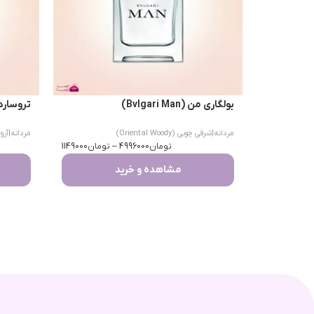
بولگاری من (Bvlgari Man)
تروساردی اومو 
مردانه
|
شرقی چوبی (Oriental Woody)
مردانه
|
آرومات
تومان
4996000
–
تومان
1149000
مشاهده و خرید