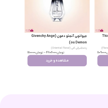
Thierry 
جیوانچی آنجئو دمون (Givenchy Ange
ou Demon)
زنانه
|
شرقی گلی (Oriental Floral)
ن
1109000
تومان
4802000
–
تومان
1110000
مشاهده و خرید