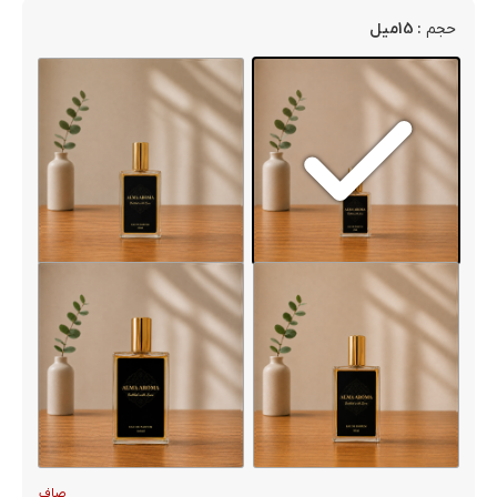
: 15میل
حجم
صاف