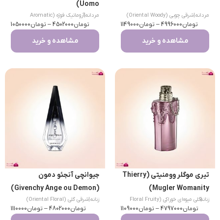
Uomo)
مردانه
|
شرقی چوبی (Oriental Woody)
مردانه
|
آروماتیک فوژه (Aromatic
تومان
4996000
–
تومان
1149000
تومان
Fougere)
4502000
–
تومان
1050000
مشاهده و خرید
مشاهده و خرید
تیری موگلر وومنیتی (Thierry
جیوانچی آنجئو دمون
(Givenchy Ange ou Demon)
Mugler Womanity)
|
زنانه
گلی میوه‌ای خوراکی (Floral Fruity
زنانه
|
شرقی گلی (Oriental Floral)
تومان
Gourmand)
4797000
–
تومان
1109000
تومان
4802000
–
تومان
1110000