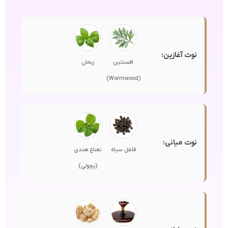
نوت آغازین:
افسنتین
ریحان
(Wormwood)
نوت میانی:
فلفل سیاه
نعناع هندی
(پچولی)