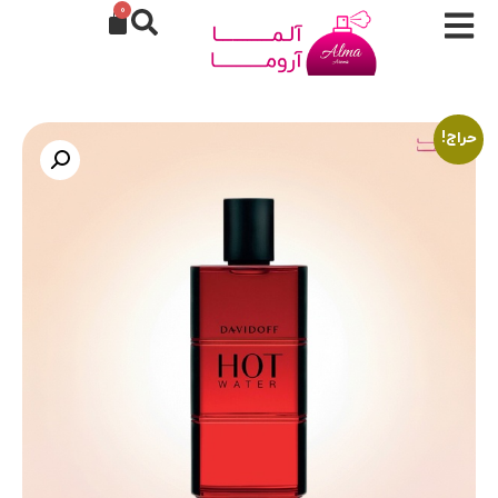
0
حراج!