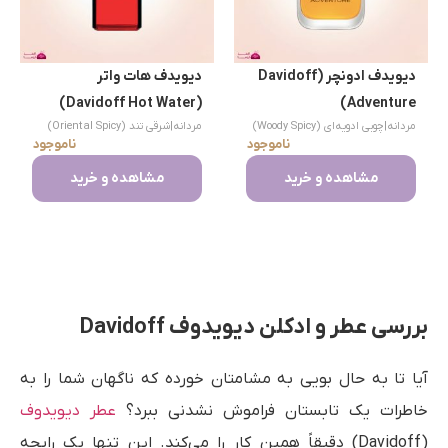
دیویدف ادونچر (Davidoff
دیویدف هات واتر
(Davidoff Hot Water)
Adventure)
مردانه
|
چوبی ادویه‌ای (Woody Spicy)
مردانه
|
شرقی تند (Oriental Spicy)
ناموجود
ناموجود
مشاهده و خرید
مشاهده و خرید
بررسی عطر و ادکلن دیویدوف Davidoff
آیا تا به حال بویی به مشامتان خورده که ناگهان شما را به
خاطرات یک تابستان فراموش نشدنی ببرد؟
عطر دیویدوف
(Davidoff) دقیقاً همین کار را می‌کند. این تنها یک رایحه