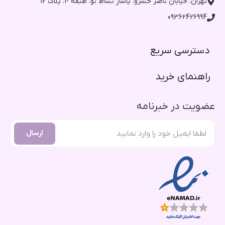
تهران، خیابان ناصر خسرو، پاساژ نشاط نو، طبقه -1، پلاک 12
09362426994
دسترسی سریع​
راهنمای خرید​
عضویت در خبرنامه
ارسال