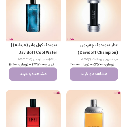
عطر دیویدوف چمپیون
دیویدف کول واتر (مردانه) |
Davidoff Cool Water
(Davidoff Champion)
مردانه
|
چوبی آروماتیک (Woody
مردانه
|
معطر دریایی (Aromatic
تومان
Aromatic)
5252000
–
تومان
1200000
تومان
Aquatic)
4797000
–
تومان
1109000
مشاهده و خرید
مشاهده و خرید