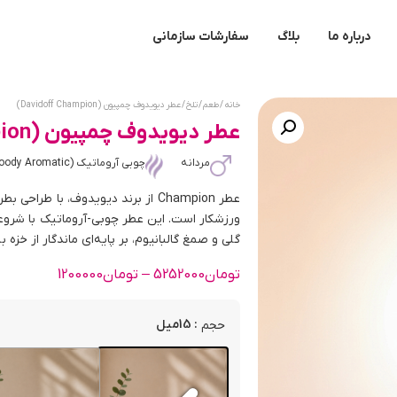
درباره ما
بلاگ
سفارشات سازمانی
خانه
/
طعم
/
تلخ
/ عطر دیویدوف چمپیون (Davidoff Champion)
عطر دیویدوف چمپیون (Davidoff Champion)
مردانه
چوبی آروماتیک (Woody Aromatic)
عطر Champion از برند دیویدوف، با طر
ورزشکار است. این عطر چوبی-آروماتیک با شروعی ت
گلی و صمغ گالبانیوم، بر پایه‌ای ماندگار از خزه
تومان
5252000
–
تومان
1200000
: 15میل
حجم