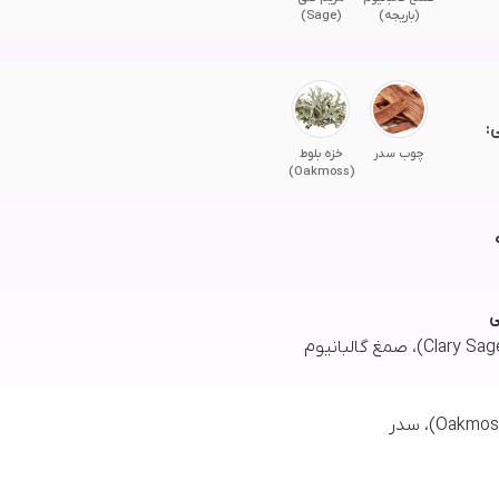
(باریجه)
(Sage)
:
چوب سدر
خزه بلوط
(Oakmoss)
ی