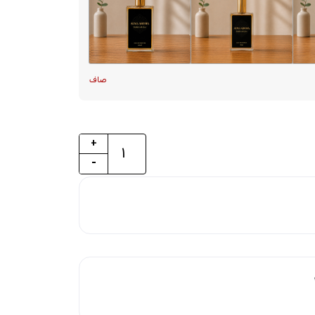
صاف
+
-