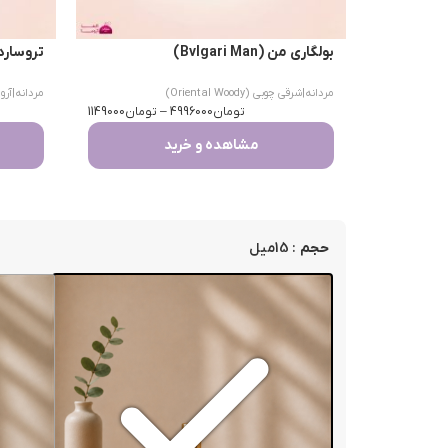
بولگاری من (Bvlgari Man)
تروساردی اومو 
مردانه
|
شرقی چوبی (Oriental Woody)
مردانه
|
آرومات
تومان
4996000
–
تومان
1149000
مشاهده و خرید
: 15میل
حجم