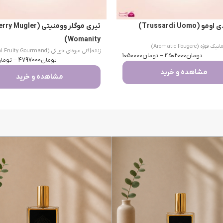
(Trussardi Uomo)
تیری موگلر وومنیتی (Mugler
Womanity)
یک فوژه (Aromatic Fougere)
زنانه
|
گلی میوه‌ای خوراکی (Floral Fruity Gourmand)
تومان
4502000
–
تومان
1050000
تومان
4797000
–
توما
مشاهده و خرید
مشاهده و خرید