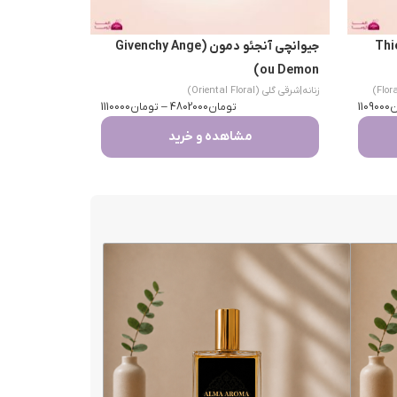
Thierry 
جیوانچی آنجئو دمون (Givenchy Ange
ou Demon)
زنانه
|
شرقی گلی (Oriental Floral)
ن
1109000
تومان
4802000
–
تومان
1110000
مشاهده و خرید