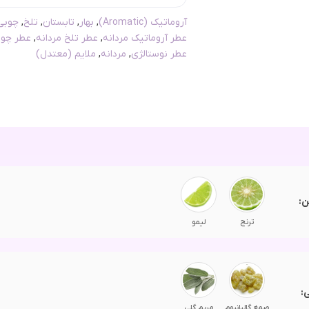
آروماتیک (Aromatic)
,
بهار
,
تابستان
,
تلخ
,
چوبی – 
عطر آروماتیک مردانه
,
عطر تلخ مردانه
,
عطر چوب
عطر نوستالژی
,
مردانه
,
ملایم (معتدل)
ن:
ترنج
لیمو
:
صمغ گالبانیوم
مریم گلی