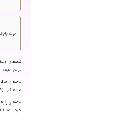
نوت پایانی
نت‌های اولیه
ترنج، لیمو
نت‌های میان
مریم گلی (Clary Sage)، صمغ گالبانیوم
نت‌های پایه
خزه بلوط (Oakmoss)، سدر