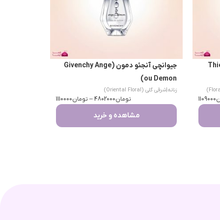
Thierry 
جیوانچی آنجئو دمون (Givenchy Ange
ou Demon)
زنانه
|
شرقی گلی (Oriental Floral)
ن
1109000
تومان
4802000
–
تومان
1110000
مشاهده و خرید