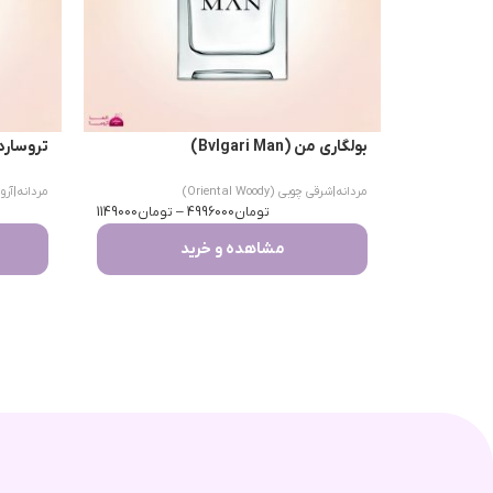
بولگاری من (Bvlgari Man)
تروساردی اومو 
مردانه
|
شرقی چوبی (Oriental Woody)
مردانه
|
آرومات
تومان
4996000
–
تومان
1149000
مشاهده و خرید