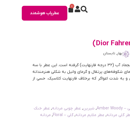
0
عطریاب هوشمند
بهار, تابستان
فارنهایت ۳۲ عطری است که نامش را از دمای انجماد آب (۳۲ درجه فارنهایت) گرفته است. این عطر با سه
مای شکوفه‌های پرتقال و گرمای وانیل به شکلی هنرمندانه
بی و به شدت اغواگر که برخلاف فارنهایت کلاسیک، حسی از
Amber 
,
شیرین
,
عطر چوبی مردانه
,
عطر خنک
ر گلی مردانه
,
عطر ملایم مردانه
,
گلی – Floral
,
مردانه