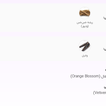
:
ریشه خس‌خس
(وتیور)
:
وانیل
Orange )
ی