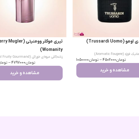
(Trussardi Uomo)
تیری موگلر وومنیتی (Mugler
Womanity)
یک فوژه (Aromatic Fougere)
زنانه
|
گلی میوه‌ای خوراکی (Floral Fruity Gourmand)
تومان
4502000
–
تومان
1050000
تومان
4797000
–
توما
مشاهده و خرید
مشاهده و خرید