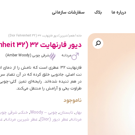
درباره ما
بلاگ
سفارشات سازمانی
خانه
/
طعم
/
شیرین
/ دیور فارنهایت ۳۲ (Dior Fahrenheit 32)
دیور فارنهایت ۳۲ (Dior Fahrenheit 32)
مردانه
شرقی چوبی (Amber Woody)
نت اصلی، جادویی خلق کرده که در آن تضادِ سر
در هم تنیده شده‌اند. رایحه‌ای تمیز، گلی-چو
طراوت یخی و آرامش را منتقل می‌کند.
ناموجود
بهار
,
تابستان
,
چوبی – Woody
,
خنک
,
شرقی چوبی – Woody
مردانه
,
عطر دیور (Dior)
,
عطر شیرین مردانه
,
عط