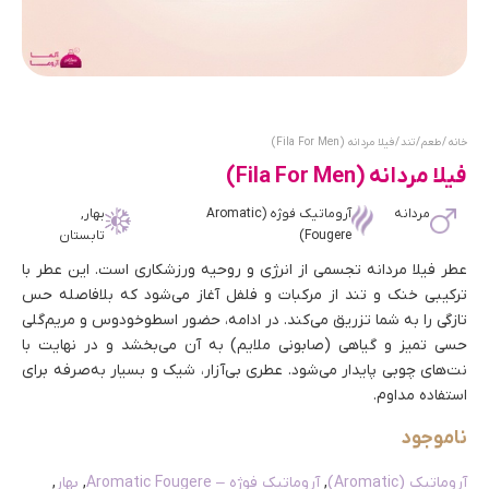
خانه
/
طعم
/
تند
/ فیلا مردانه (Fila For Men)
فیلا مردانه (Fila For Men)
مردانه
آروماتیک فوژه (Aromatic
بهار,
Fougere)
تابستان
عطر فیلا مردانه تجسمی از انرژی و روحیه ورزشکاری است. این عطر با
ترکیبی خنک و تند از مرکبات و فلفل آغاز می‌شود که بلافاصله حس
تازگی را به شما تزریق می‌کند. در ادامه، حضور اسطوخودوس و مریم‌گلی
حسی تمیز و گیاهی (صابونی ملایم) به آن می‌بخشد و در نهایت با
نت‌های چوبی پایدار می‌شود. عطری بی‌آزار، شیک و بسیار به‌صرفه برای
استفاده مداوم.
ناموجود
آروماتیک (Aromatic)
,
آروماتیک فوژه – Aromatic Fougere
,
بهار
,