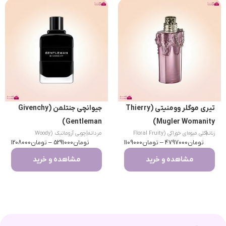
تیری موگلر وومنیتی (Thierry
جیوانچی جنتلمن (Givenchy
Gentleman)
Mugler Womanity)
|
زنانه
گلی میوه‌ای خوراکی (Floral Fruity
مردانه
|
چوبی آروماتیک (Woody
تومان
Gourmand)
4797000
–
تومان
1109000
تومان
Aromatic)
5291000
–
تومان
1208000
مشاهده و خرید
مشاهده و خرید