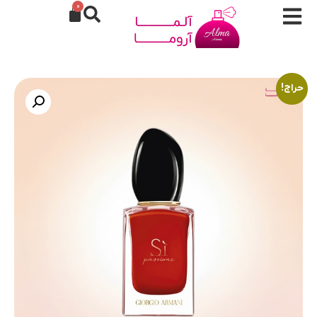
0
حراج!