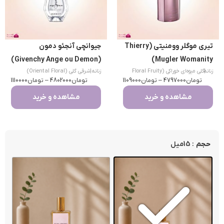
تیری موگلر وومنیتی (Thierry
جیوانچی آنجئو دمون
(Givenchy Ange ou Demon)
Mugler Womanity)
|
زنانه
گلی میوه‌ای خوراکی (Floral Fruity
زنانه
|
شرقی گلی (Oriental Floral)
تومان
Gourmand)
4797000
–
تومان
1109000
تومان
4802000
–
تومان
1110000
مشاهده و خرید
مشاهده و خرید
: 15میل
حجم