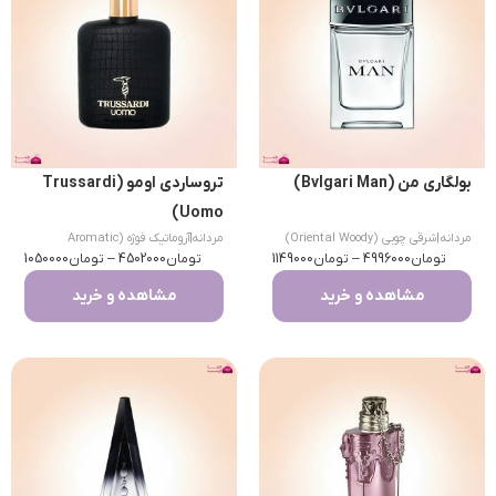
بولگاری من (Bvlgari Man)
تروساردی اومو (Trussardi
Uomo)
مردانه
|
شرقی چوبی (Oriental Woody)
مردانه
|
آروماتیک فوژه (Aromatic
تومان
4996000
–
تومان
1149000
تومان
Fougere)
4502000
–
تومان
1050000
مشاهده و خرید
مشاهده و خرید