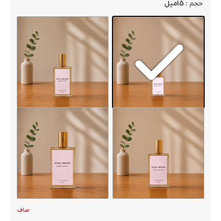
: 15میل
حجم
صاف