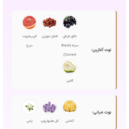
انگور فرنگی
فلفل صورتی
گریپ‌فروت
سیاه (Black
سرخ
نوت آغازین:
Currant)
گلابی
نوت میانی:
آناناس
گل هلیوتروپ
یاس