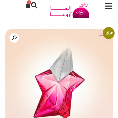
0
حراج!