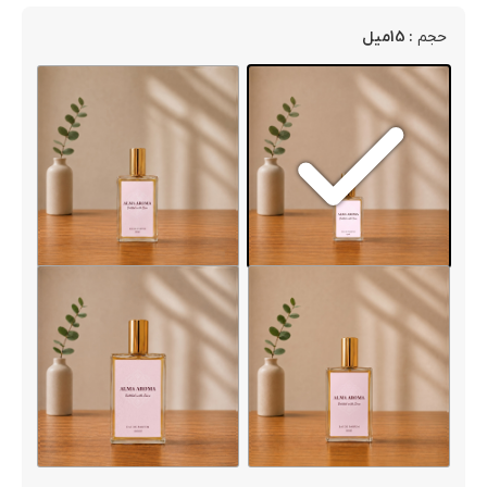
: 15میل
حجم