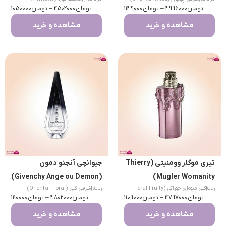
تومان
4996000
–
تومان
1149000
تومان
Fougere)
4502000
–
تومان
1050000
مشاهده و خرید
مشاهده و خرید
تیری موگلر وومنیتی (Thierry
جیوانچی آنجئو دمون
(Givenchy Ange ou Demon)
Mugler Womanity)
|
زنانه
گلی میوه‌ای خوراکی (Floral Fruity
زنانه
|
شرقی گلی (Oriental Floral)
تومان
Gourmand)
4797000
–
تومان
1109000
تومان
4802000
–
تومان
1110000
مشاهده و خرید
مشاهده و خرید