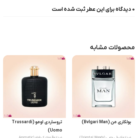
0 دیدگاه برای این عطر ثبت شده است
محصولات مشابه
بولگاری من (Bvlgari Man)
تروساردی اومو (Trussardi
Uomo)
مردانه
|
شرقی چوبی (Oriental Woody)
مردانه
|
آروماتیک فوژه (Aromatic