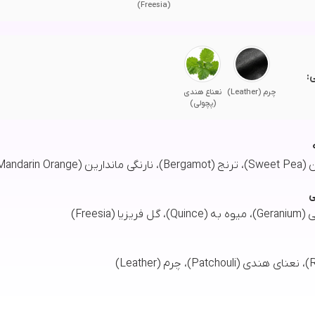
(Freesia)
:
چرم (Leather)
نعناع هندی
(پچولی)
Mandarin Oran)
ی
یا (Freesia)