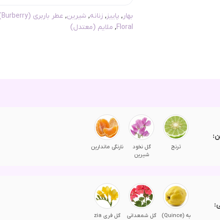
بهار
,
پاییز
,
زنانه
,
شیرین
,
عطر باربری (Burberry)
Floral
,
ملایم (معتدل)
ن:
ترنج
گل نخود
نارنگی ماندارین
شیرین
:
به (Quince)
گل شمعدانی
گل فری zia