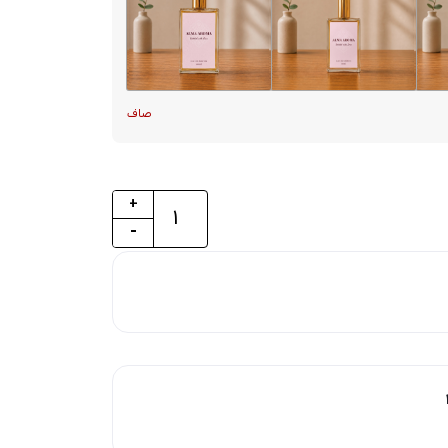
صاف
+
-