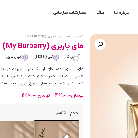
درباره ما
بلاگ
سفارشات سازمانی
خانه
/
طعم
/
شیرین
/ مای باربری (My Burberry)
مای باربری (My Burberry)
زنانه
گلی (Floral)
بهار, پاییز
مای باربری، عصاره‌ای از یک باغ باران‌زده در
حسی از اصالت، مدرنیته و اعتمادبه‌نفس را به 
دست‌دوز، کاملاً با کت‌های ترنچ باربری ست شد
تومان
4991000
–
تومان
1148000
: 15میل
حجم