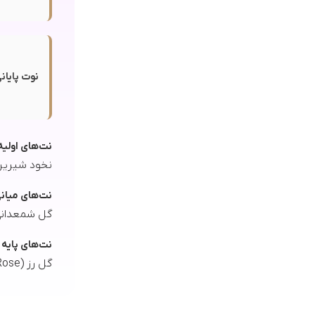
نوت پایانی
نت‌های اولیه
نخود شیرین (Sweet Pea)، ترنج (Bergamot)، نارنگی ماندارین (ge
نت‌های میان
گل شمعدانی (Geranium)، میوه به (Quince)، گل فریز
نت‌های پایه
گل رز (Rose)، نعنای هندی (Patchouli)، چرم (Leather)