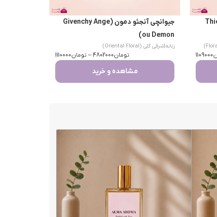
Thierry 
جیوانچی آنجئو دمون (Givenchy Ange
ou Demon)
زنانه
|
شرقی گلی (Oriental Floral)
ن
1109000
تومان
4802000
–
تومان
1110000
مشاهده و خرید