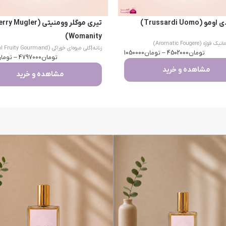
(Trussardi Uomo)
تیری موگلر وومنیتی (Mugler
Womanity)
یک فوژه (Aromatic Fougere)
زنانه
|
گلی میوه‌ای خوراکی (Floral Fruity Gourmand)
تومان
4502000
–
تومان
1050000
تومان
4797000
–
توما
مشاهده و خرید
مشاهده و خرید