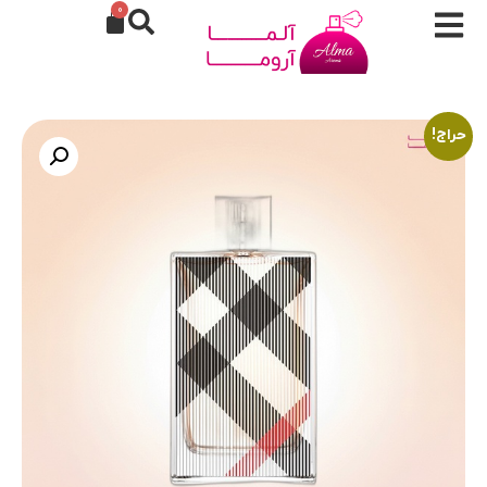
0
حراج!