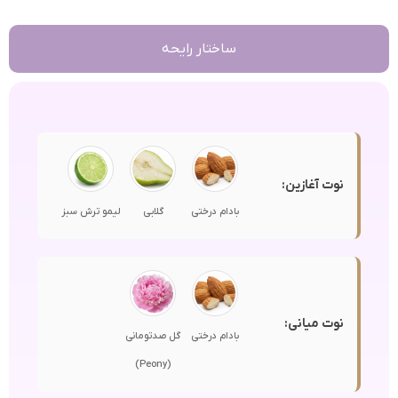
ساختار رایحه
نوت آغازین:
بادام درختی
گلابی
لیمو ترش سبز
نوت میانی:
بادام درختی
گل صدتومانی
(Peony)