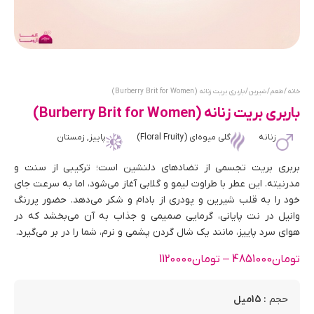
خانه
/
طعم
/
شیرین
/ باربری بریت زنانه (Burberry Brit for Women)
باربری بریت زنانه (Burberry Brit for Women)
زنانه
گلی میوه‌ای (Floral Fruity)
پاییز, زمستان
بربری بریت تجسمی از تضادهای دلنشین است؛ ترکیبی از سنت و
مدرنیته. این عطر با طراوت لیمو و گلابی آغاز می‌شود، اما به سرعت جای
خود را به قلب شیرین و پودری از بادام و شکر می‌دهد. حضور پررنگ
وانیل در نت پایانی، گرمایی صمیمی و جذاب به آن می‌بخشد که در
هوای سرد پاییز، مانند یک شال گردن پشمی و نرم، شما را در بر می‌گیرد.
تومان
4851000
–
تومان
1120000
: 15میل
حجم