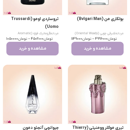
بولگاری من (Bvlgari Man)
تروساردی اومو (Trussardi
Uomo)
مردانه
|
شرقی چوبی (Oriental Woody)
مردانه
|
آروماتیک فوژه (Aromatic
تومان
4996000
–
تومان
1149000
تومان
Fougere)
4502000
–
تومان
1050000
مشاهده و خرید
مشاهده و خرید
تیری موگلر وومنیتی (Thierry
جیوانچی آنجئو دمون