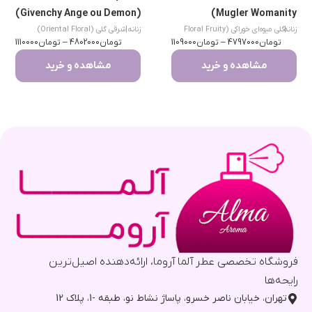
(Givenchy Ange ou Demon)
Mugler Womanity)
|
زنانه
گلی میوه‌ای خوراکی (Floral Fruity
زنانه
|
شرقی گلی (Oriental Floral)
تومان
Gourmand)
4797000
–
تومان
1109000
تومان
4802000
–
تومان
1110000
مشاهده و خرید
مشاهده و خرید
فروشگاه تخصصی عطر آلما آروما، ارائه‌دهنده اصیل‌ترین
رایحه‌ها
تهران، خیابان ناصر خسرو، پاساژ نشاط نو، طبقه -1، پلاک 12