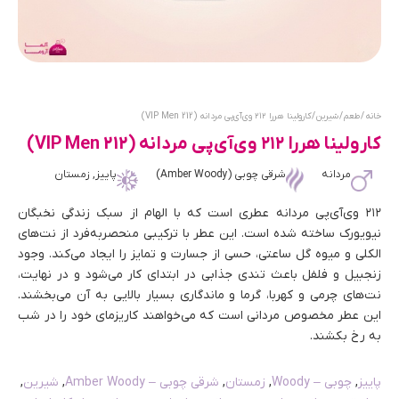
خانه
/
طعم
/
شیرین
/ کارولینا هررا ۲۱۲ وی‌آی‌پی مردانه (212 VIP Men)
کارولینا هررا ۲۱۲ وی‌آی‌پی مردانه (212 VIP Men)
مردانه
شرقی چوبی (Amber Woody)
پاییز, زمستان
۲۱۲ وی‌آی‌پی مردانه عطری است که با الهام از سبک زندگی نخبگان
نیویورک ساخته شده است. این عطر با ترکیبی منحصر‌به‌فرد از نت‌های
الکلی و میوه گل ساعتی، حسی از جسارت و تمایز را ایجاد می‌کند. وجود
زنجبیل و فلفل باعث تندی جذابی در ابتدای کار می‌شود و در نهایت،
نت‌های چرمی و کهربا، گرما و ماندگاری بسیار بالایی به آن می‌بخشند.
این عطر مخصوص مردانی است که می‌خواهند کاریزمای خود را در شب
به رخ بکشند.
پاییز
,
چوبی – Woody
,
زمستان
,
شرقی چوبی – Amber Woody
,
شیرین
,