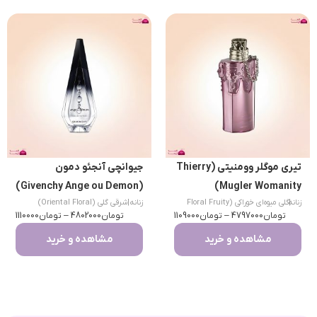
تیری موگلر وومنیتی (Thierry
جیوانچی آنجئو دمون
(Givenchy Ange ou Demon)
Mugler Womanity)
|
زنانه
گلی میوه‌ای خوراکی (Floral Fruity
زنانه
|
شرقی گلی (Oriental Floral)
تومان
Gourmand)
4797000
–
تومان
1109000
تومان
4802000
–
تومان
1110000
مشاهده و خرید
مشاهده و خرید