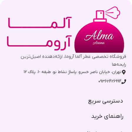
فروشگاه تخصصی عطر آلما آروما، ارائه‌دهنده اصیل‌ترین
رایحه‌ها
تهران، خیابان ناصر خسرو، پاساژ نشاط نو، طبقه -1، پلاک 12
09362426994
دسترسی سریع​
راهنمای خرید​