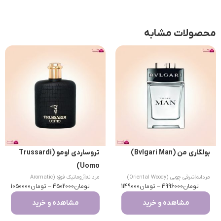
محصولات مشابه
بولگاری من (Bvlgari Man)
تروساردی اومو (Trussardi
Uomo)
مردانه
|
شرقی چوبی (Oriental Woody)
مردانه
|
آروماتیک فوژه (Aromatic
تومان
4996000
–
تومان
1149000
تومان
Fougere)
4502000
–
تومان
1050000
مشاهده و خرید
مشاهده و خرید