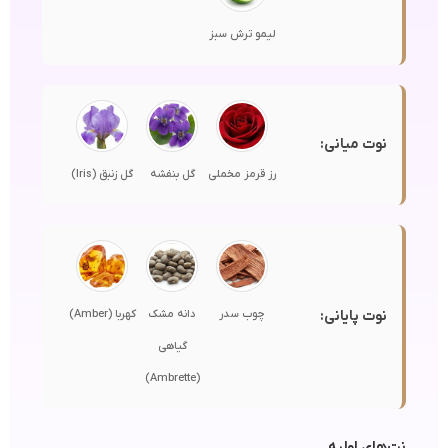
لیمو ترش سبز
نوت میانی:
رز قرمز مخملی
گل بنفشه
گل زنبق (Iris)
نوت پایانی:
چوب سدر
دانه مشک
کهربا (Amber)
گیاهی
(Ambrette)
نت‌های اولیه