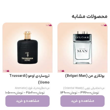
محصولات مشابه
بولگاری من (Bvlgari Man)
تروساردی اومو (Trussardi
Uomo)
مردانه
|
شرقی چوبی (Oriental Woody)
مردانه
|
آروماتیک فوژه (Aromatic
تومان
4996000
–
تومان
1149000
تومان
Fougere)
4502000
–
تومان
1050000
مشاهده و خرید
مشاهده و خرید