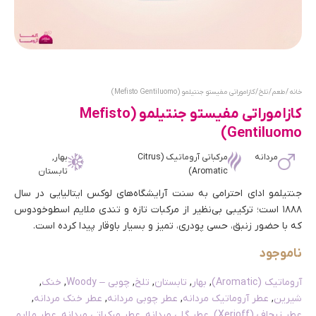
خانه
/
طعم
/
تلخ
/ کازاموراتی مفیستو جنتیلمو (Mefisto Gentiluomo)
کازاموراتی مفیستو جنتیلمو (Mefisto
Gentiluomo)
مردانه
مرکباتی آروماتیک (Citrus
بهار,
Aromatic)
تابستان
جنتیلمو ادای احترامی به سنت آرایشگاه‌های لوکس ایتالیایی در سال
۱۸۸۸ است؛ ترکیبی بی‌نظیر از مرکبات تازه و تندی ملایم اسطوخودوس
که با حضور زنبق، حسی پودری، تمیز و بسیار باوقار پیدا کرده است.
ناموجود
آروماتیک (Aromatic)
,
بهار
,
تابستان
,
تلخ
,
چوبی – Woody
,
خنک
,
شیرین
,
عطر آروماتیک مردانه
,
عطر چوبی مردانه
,
عطر خنک مردانه
,
عطر زرجاف (Xerjoff)
,
عطر گلی مردانه
,
عطر مرکباتی مردانه
,
عطر ملایم