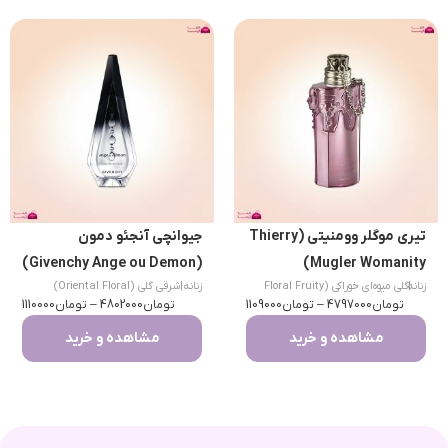
تیری موگلر وومنیتی (Thierry
جیوانچی آنجئو دمون
(Givenchy Ange ou Demon)
Mugler Womanity)
|
زنانه
گلی میوه‌ای خوراکی (Floral Fruity
زنانه
|
شرقی گلی (Oriental Floral)
تومان
Gourmand)
4797000
–
تومان
1109000
تومان
4802000
–
تومان
1110000
مشاهده و خرید
مشاهده و خرید