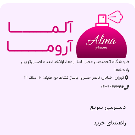
فروشگاه تخصصی عطر آلما آروما، ارائه‌دهنده اصیل‌ترین
رایحه‌ها
تهران، خیابان ناصر خسرو، پاساژ نشاط نو، طبقه -1، پلاک 12
09362426994
دسترسی سریع​
راهنمای خرید​