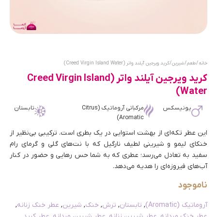
خانه
/
طعم
/
شیرین
/ کرید ویرجین آیلند واتر (Creed Virgin Island Water)
کرید ویرجین آیلند واتر (Creed Virgin Island
Water)
یونیسکس
مرکباتی آروماتیک (Citrus
تابستان
Aromatic)
این عطر تکه‌ای از بهشت استوایی در یک بطری است. ترکیبی بی‌نظیر از
خنکای لیمو و شیرینی لطیف نارگیل که با نت‌های گلی و گرمای رام
سفید به تعادل می‌رسد؛ عطری که به شما حس رهایی و حضور در کنار
آب‌های فیروزه‌ای را هدیه می‌دهد.
ناموجود
آروماتیک (Aromatic)
,
تابستان
,
ترش
,
خنک
,
شیرین
,
عطر خنک زنانه
,
عطر خنک مردانه
,
عطر شیرین زنانه
,
عطر شیرین مردانه
,
عطر کرید