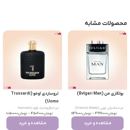
محصولات مشابه
بولگاری من (Bvlgari Man)
تروساردی اومو (Trussardi
Uomo)
مردانه
|
شرقی چوبی (Oriental Woody)
مردانه
|
آروماتیک فوژه (Aromatic
تومان
4996000
–
تومان
1149000
تومان
Fougere)
4502000
–
تومان
1050000
مشاهده و خرید
مشاهده و خرید