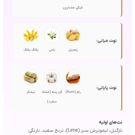
نارنگی ماندارین
نوت میانی:
زنجبیل
یاس
یلانگ یلانگ
نوت پایانی:
رام (Rum)
گل پنبه (مشک
نیشکر
سفید)
نت‌های اولیه
نارگیل، لیموترش سبز (Lime)، ترنج سفید، نارنگی