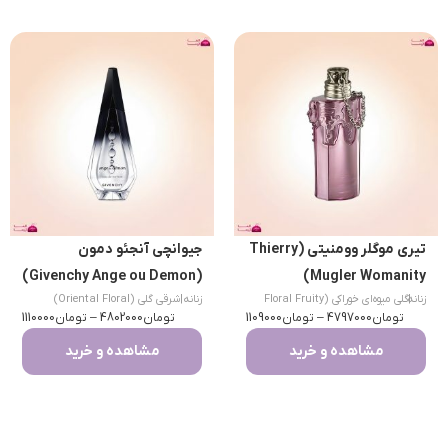
تیری موگلر وومنیتی (Thierry
جیوانچی آنجئو دمون
(Givenchy Ange ou Demon)
Mugler Womanity)
|
زنانه
گلی میوه‌ای خوراکی (Floral Fruity
زنانه
|
شرقی گلی (Oriental Floral)
تومان
Gourmand)
4797000
–
تومان
1109000
تومان
4802000
–
تومان
1110000
مشاهده و خرید
مشاهده و خرید