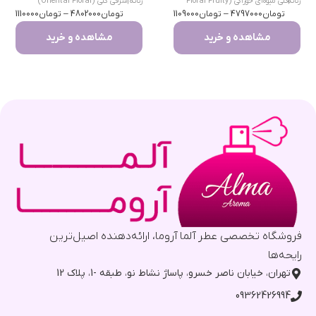
|
زنانه
گلی میوه‌ای خوراکی (Floral Fruity
زنانه
|
شرقی گلی (Oriental Floral)
تومان
Gourmand)
4797000
–
تومان
1109000
تومان
4802000
–
تومان
1110000
مشاهده و خرید
مشاهده و خرید
فروشگاه تخصصی عطر آلما آروما، ارائه‌دهنده اصیل‌ترین
رایحه‌ها
تهران، خیابان ناصر خسرو، پاساژ نشاط نو، طبقه -1، پلاک 12
09362426994