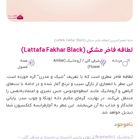
خانه
/
طعم
/
شیرین
/ لطافه فاخر مشکی (Lattafa Fakhar Black)
لطافه فاخر مشکی (Lattafa Fakhar Black)
مردانه
شرقی گلی / آروماتیک (Amber
همه
Flower)
فصول
لطافه فاخر عطری است که با تعریف “شیک و مدرن” گره خورده است.
این عطر با انفجاری از تازگی سیب و ترنج آغاز شده و در ادامه با نت‌های
گیاهی و آروماتیک مانند اسطوخودوس، حس تمیزی و اعتمادبه‌نفس را
منتقل می‌کند. در نهایت، گرمای ملایم دانه تونکا و چوب سدر، پایانی
ماندگار و جذاب به آن می‌بخشد. این عطر به آچارفرانسه کلکسیون شما
تبدیل خواهد شد.
ناموجود
آروماتیک (Aromatic)
,
بهار
,
پاییز
,
تابستان
,
زمستان
,
شرقی گلی –