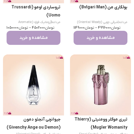
بولگاری من (Bvlgari Man)
تروساردی اومو (Trussardi
Uomo)
مردانه
|
شرقی چوبی (Oriental Woody)
مردانه
|
آروماتیک فوژه (Aromatic
تومان
4996000
–
تومان
1149000
تومان
Fougere)
4502000
–
تومان
1050000
مشاهده و خرید
مشاهده و خرید
تیری موگلر وومنیتی (Thierry
جیوانچی آنجئو دمون
(Givenchy Ange ou Demon)
Mugler Womanity)