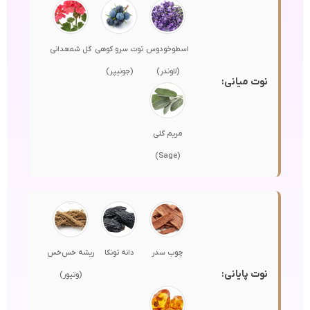
اسطوخودوس
توت سرو کوهی
گل شمعدانی
(لاوندر)
(جونیپر)
نوت میانی:
مریم گلی
(Sage)
چوب سدر
دانه تونکا
ریشه خس‌خس
نوت پایانی:
(وتیور)