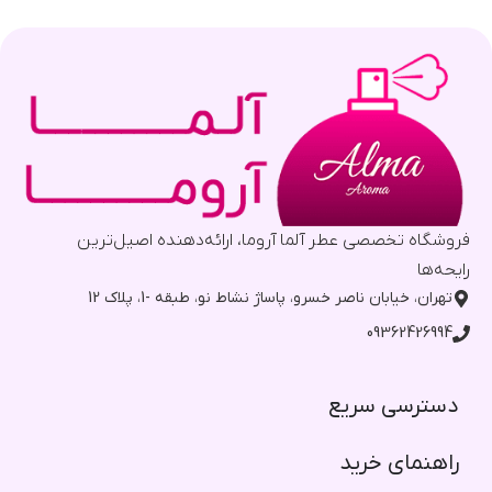
فروشگاه تخصصی عطر آلما آروما، ارائه‌دهنده اصیل‌ترین
رایحه‌ها
تهران، خیابان ناصر خسرو، پاساژ نشاط نو، طبقه -1، پلاک 12
09362426994
دسترسی سریع​
راهنمای خرید​