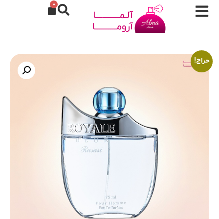
0
حراج!