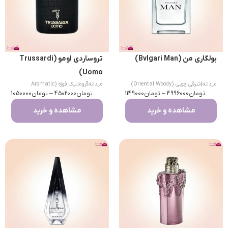
بولگاری من (Bvlgari Man)
تروساردی اومو (Trussardi
Uomo)
مردانه
|
شرقی چوبی (Oriental Woody)
مردانه
|
آروماتیک فوژه (Aromatic
تومان
4996000
–
تومان
1149000
تومان
Fougere)
4502000
–
تومان
1050000
مشاهده و خرید
مشاهده و خرید