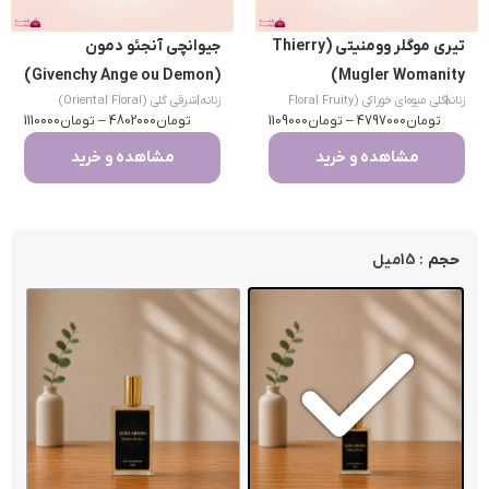
تیری موگلر وومنیتی (Thierry
جیوانچی آنجئو دمون
(Givenchy Ange ou Demon)
Mugler Womanity)
|
زنانه
گلی میوه‌ای خوراکی (Floral Fruity
زنانه
|
شرقی گلی (Oriental Floral)
تومان
Gourmand)
4797000
–
تومان
1109000
تومان
4802000
–
تومان
1110000
مشاهده و خرید
مشاهده و خرید
: 15میل
حجم