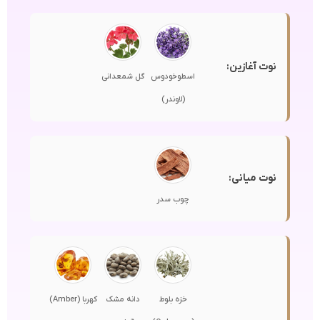
نوت آغازین:
اسطوخودوس
گل شمعدانی
(لاوندر)
نوت میانی:
چوب سدر
خزه بلوط
دانه مشک
کهربا (Amber)