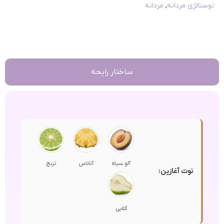
نوستالژی مردانه
,
مردانه
ساختار رایحه
آلو سیاه
آناناس
ترنج
نوت آغازین:
گلابی