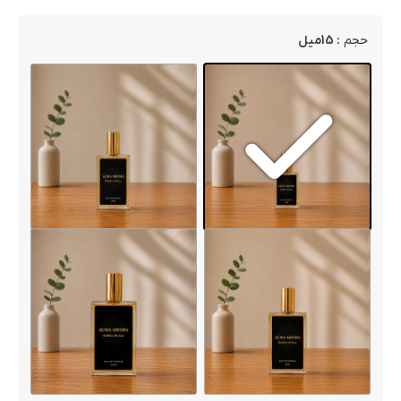
: 15میل
حجم