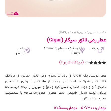
خانه
/
طعم
/
شیرین
/ عطر رمی لاتور سیگار (Cigar)
عطر رمی لاتور سیگار (Cigar)
مردانه
آروماتیک میوه‌ای (Aromatic
پاییز,
Fruity)
زمستان
(دیدگاه کاربر
2
)
1
امتیاز
4.00
از 5
عطر نوستالژیک Cigar از برند فرانسوی رمی لاتور، نمادی از مردانگی
امتیاز
مشتری
کلاسیک و قدرتمند است. این رایحه آروماتیک و میوه‌ای با نت‌های
تنباکو، آلو و چوب صندل، حسی گرم و تلخ و شیرین را ایجاد می‌کند که
یادآور ابهت مردان قدیمی است. عطری مقرون‌به‌صرفه با شخصیتی
متمایز و ماندگار.
تومان
5273000
–
تومان
1205000