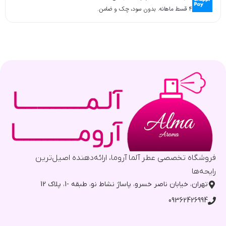
۴ قسط ماهانه. بدون سود، چک و ضامن.
فروشگاه تخصصی عطر آلما آروما، ارائه‌دهنده اصیل‌ترین
رایحه‌ها
تهران، خیابان ناصر خسرو، پاساژ نشاط نو، طبقه -1، پلاک 12
09362426994