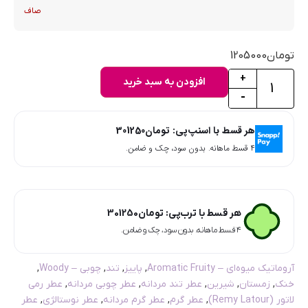
صاف
تومان
1205000
+
افزودن به سبد خرید
-
هر قسط با اسنپ‌پی:
تومان
301250
۴ قسط ماهانه. بدون سود، چک و ضامن.
هر قسط با ترب‌پی:
تومان
301250
۴ قسط ماهانه. بدون سود، چک و ضامن.
آروماتیک میوه‌ای – Aromatic Fruity
,
پاییز
,
تند
,
چوبی – Woody
,
خنک
,
زمستان
,
شیرین
,
عطر تند مردانه
,
عطر چوبی مردانه
,
عطر رمی
لاتور (Remy Latour)
,
عطر گرم
,
عطر گرم مردانه
,
عطر نوستالژی
,
عطر