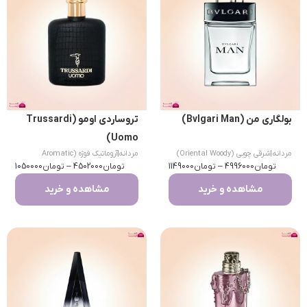
بولگاری من (Bvlgari Man)
تروساردی اومو (Trussardi
Uomo)
مردانه
|
شرقی چوبی (Oriental Woody)
مردانه
|
آروماتیک فوژه (Aromatic
تومان
4996000
–
تومان
1149000
تومان
Fougere)
4502000
–
تومان
1050000
مشاهده و خرید
مشاهده و خرید