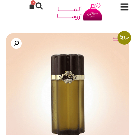
0
حراج!