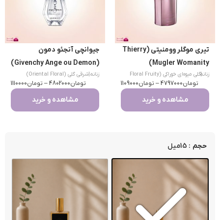
تیری موگلر وومنیتی (Thierry
جیوانچی آنجئو دمون
(Givenchy Ange ou Demon)
Mugler Womanity)
|
زنانه
گلی میوه‌ای خوراکی (Floral Fruity
زنانه
|
شرقی گلی (Oriental Floral)
تومان
Gourmand)
4797000
–
تومان
1109000
تومان
4802000
–
تومان
1110000
مشاهده و خرید
مشاهده و خرید
: 15میل
حجم