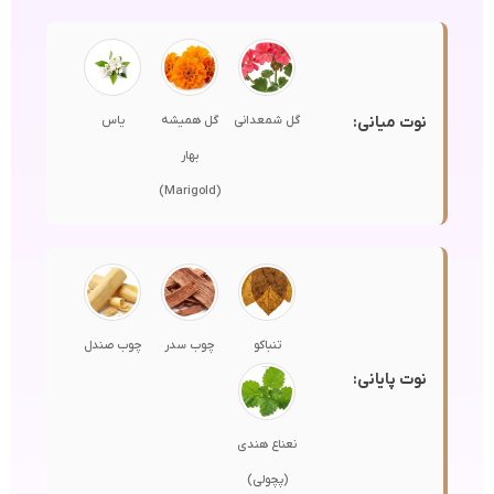
نوت میانی:
گل شمعدانی
گل همیشه
یاس
بهار
(Marigold)
تنباکو
چوب سدر
چوب صندل
نوت پایانی:
نعناع هندی
(پچولی)