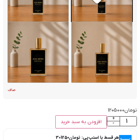
صاف
تومان
1205000
+
افزودن به سبد خرید
-
هر قسط با اسنپ‌پی:
تومان
301250