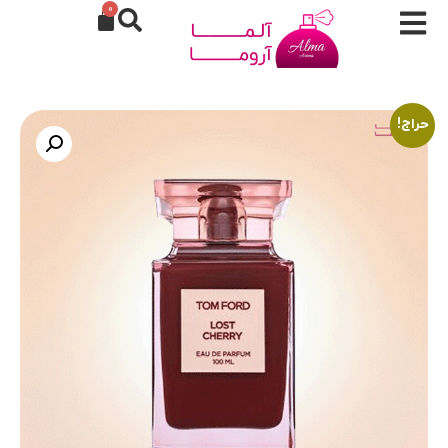
0
حراج!