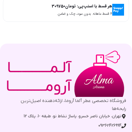
هر قسط با اسنپ‌پی:
تومان
309750
۴ قسط ماهانه. بدون سود، چک و ضامن.
فروشگاه تخصصی عطر آلما آروما، ارائه‌دهنده اصیل‌ترین
رایحه‌ها
تهران، خیابان ناصر خسرو، پاساژ نشاط نو، طبقه -1، پلاک 12
09362426994