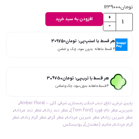
تومان
1239000
+
افزودن به سبد خرید
-
هر قسط با اسنپ‌پی:
تومان
309750
۴ قسط ماهانه. بدون سود، چک و ضامن.
هر قسط با ترب‌پی:
تومان
309750
۴ قسط ماهانه. بدون سود، چک و ضامن.
پاییز
,
ترش
,
تلخ
,
تند
,
خنک
,
زمستان
,
شرقی گلی – Amber Floral
,
شیرین
,
عطر تام فورد (Tom Ford)
,
عطر تند زنانه
,
عطر تند مردانه
,
عطر شیرین زنانه
,
عطر شیرین مردانه
,
عطر گرم
,
عطر گرم زنانه
,
عطر
گرم مردانه
,
ملایم (معتدل)
,
یونیسکس