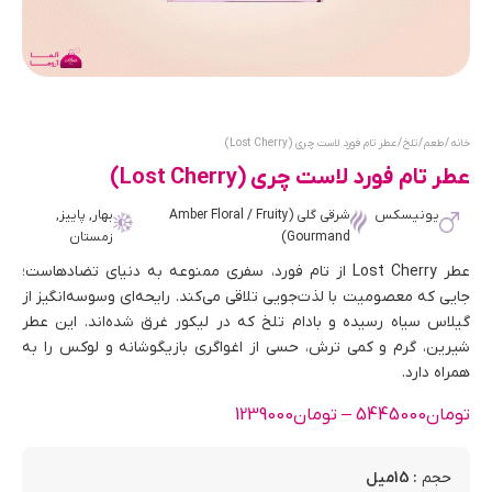
خانه
/
طعم
/
تلخ
/ عطر تام فورد لاست چری (Lost Cherry)
عطر تام فورد لاست چری (Lost Cherry)
یونیسکس
شرقی گلی (Amber Floral / Fruity
بهار, پاییز,
Gourmand)
زمستان
عطر Lost Cherry از تام فورد، سفری ممنوعه به دنیای تضادهاست؛
جایی که معصومیت با لذت‌جویی تلاقی می‌کند. رایحه‌ای وسوسه‌انگیز از
گیلاس سیاه رسیده و بادام تلخ که در لیکور غرق شده‌اند. این عطر
شیرین، گرم و کمی ترش، حسی از اغواگری بازیگوشانه و لوکس را به
همراه دارد.
تومان
5445000
–
تومان
1239000
: 15میل
حجم