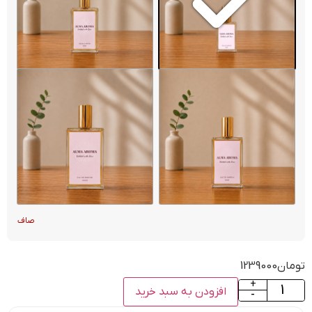
صاف
تومان
1239000
+
افزودن به سبد خرید
-