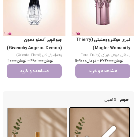
تیری موگلر وومنیتی (Thierry
جیوانچی آنجئو دمون
(Givenchy Ange ou Demon)
Mugler Womanity)
|
زنانه
گلی میوه‌ای خوراکی (Floral Fruity
زنانه
|
شرقی گلی (Oriental Floral)
تومان
Gourmand)
4797000
–
تومان
1109000
تومان
4802000
–
تومان
1110000
مشاهده و خرید
مشاهده و خرید
: 15میل
حجم