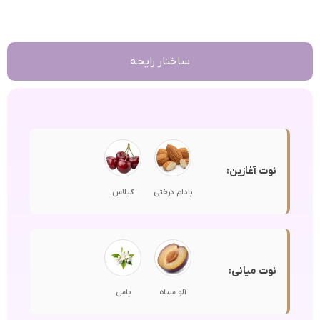
ساختار رایحه
نوت آغازین:
بادام درختی
گیلاس
نوت میانی:
آلو سیاه
یاس