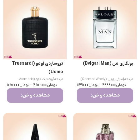
بولگاری من (Bvlgari Man)
تروساردی اومو (Trussardi
Uomo)
مردانه
|
شرقی چوبی (Oriental Woody)
مردانه
|
آروماتیک فوژه (Aromatic
تومان
4996000
–
تومان
1149000
تومان
Fougere)
4502000
–
تومان
1050000
مشاهده و خرید
مشاهده و خرید