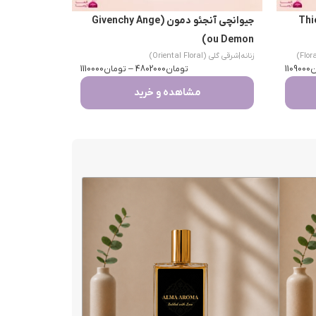
Thierry 
جیوانچی آنجئو دمون (Givenchy Ange
ou Demon)
زنانه
|
شرقی گلی (Oriental Floral)
ن
1109000
تومان
4802000
–
تومان
1110000
مشاهده و خرید