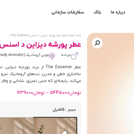
درباره ما
بلاگ
سفارشات سازمانی
خانه
/
طعم
/
تلخ
/ عطر پورشه دیزاین د اسنس (The Essence)
عطر پورشه دیزاین د اسنس (he Essence
مردانه
چوبی آروماتیک (Woody Aromatic)
عطر The Essence از برند پور
ساختاری خطی و مدرن، نت‌های آروماتیک سرو ک
می‌کند. رایحه‌ای که حس تمیزی، شادابی و وقار
تومان
5445000
–
تومان
1239000
: 15میل
حجم