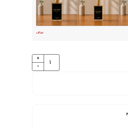
صاف
+
-