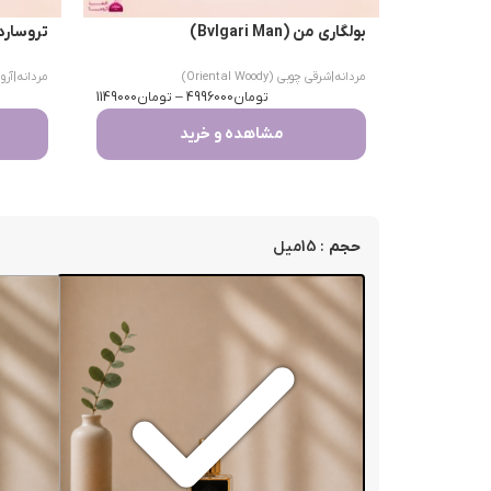
بولگاری من (Bvlgari Man)
تروساردی اومو 
مردانه
|
شرقی چوبی (Oriental Woody)
مردانه
|
آرومات
تومان
4996000
–
تومان
1149000
مشاهده و خرید
: 15میل
حجم