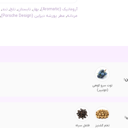
آروماتیک (Aromatic)
,
بهار
,
تابستان
,
تلخ
,
تند
,
مردانه
,
عطر پورشه دیزاین (Porsche Design)
,
ن:
توت سرو کوهی
(جونیپر)
:
تخم گشنیز
فلفل سیاه