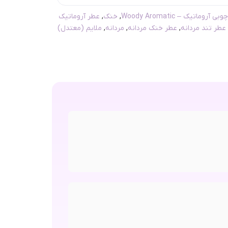
چوبی آروماتیک – Woody Aromatic
,
خنک
,
عطر آروماتیک
عطر تند مردانه
,
عطر خنک مردانه
,
مردانه
,
ملایم (معتدل)