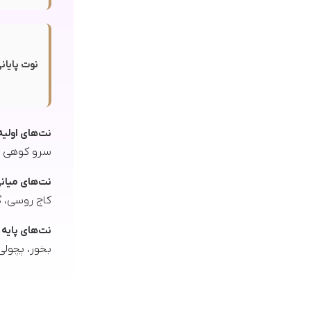
نوت پایانی
نت‌های اولیه
سرو کوهی (جونیپر)،
نت‌های میان
کاج روسی، گشنیز، فلفل (ne
نت‌های پایه
بخور، پچولی (ense, Patchouli