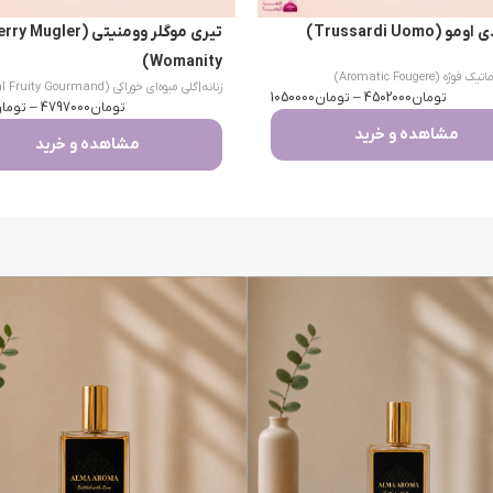
(Trussardi Uomo)
تیری موگلر وومنیتی (Mugler
Womanity)
یک فوژه (Aromatic Fougere)
زنانه
|
گلی میوه‌ای خوراکی (Floral Fruity Gourmand)
تومان
4502000
–
تومان
1050000
تومان
4797000
–
توما
مشاهده و خرید
مشاهده و خرید