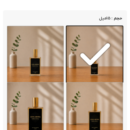
: 15میل
حجم