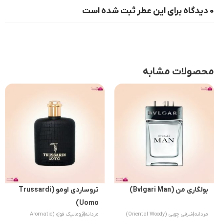
0 دیدگاه برای این عطر ثبت شده است
محصولات مشابه
بولگاری من (Bvlgari Man)
تروساردی اومو (Trussardi
Uomo)
مردانه
|
شرقی چوبی (Oriental Woody)
مردانه
|
آروماتیک فوژه (Aromatic