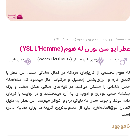
خانه
/
طعم
/
شیرین
/ عطر ایو سن لوران له هوم (YSL L’Homme)
عطر ایو سن لوران له هوم (YSL L’Homme)
مردانه
چوبی گلی مشکی (Woody Floral Musk)
بهار, پاییز
له هوم تجسمی از کاریزمای مردانه در کمال سادگی است. این عطر با
تندیِ تازه و انرژی‌بخش زنجبیل و مرکبات آغاز می‌شود که بلافاصله
حس شادابی را منتقل می‌کند. در لایه‌های میانی، فلفل سفید و برگ
بنفشه حسی پودری و ادویه‌ای به آن می‌بخشند و در نهایت با گرمای
دانه تونکا و چوب سدر، به پایانی نرم و اغواگر می‌رسد. این عطر به دلیل
تعادل فوق‌العاده‌اش، یکی از محبوب‌ترین گزینه‌ها برای هدیه دادن
است.
ناموجود