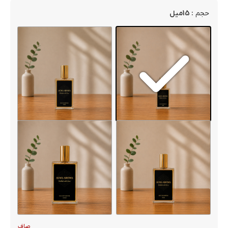
: 15میل
حجم
صاف