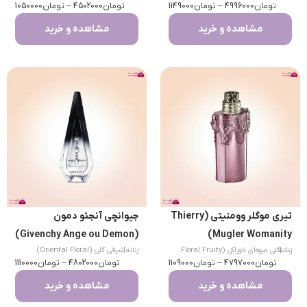
تومان
4996000
–
تومان
1149000
تومان
Fougere)
4502000
–
تومان
1050000
مشاهده و خرید
مشاهده و خرید
تیری موگلر وومنیتی (Thierry
جیوانچی آنجئو دمون
(Givenchy Ange ou Demon)
Mugler Womanity)
|
زنانه
گلی میوه‌ای خوراکی (Floral Fruity
زنانه
|
شرقی گلی (Oriental Floral)
تومان
Gourmand)
4797000
–
تومان
1109000
تومان
4802000
–
تومان
1110000
مشاهده و خرید
مشاهده و خرید