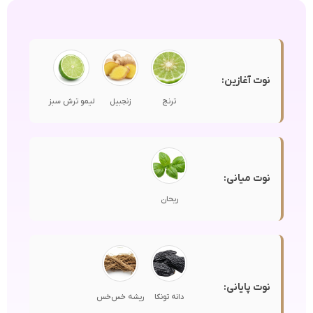
نوت آغازین:
ترنج
زنجبیل
لیمو ترش سبز
نوت میانی:
ریحان
نوت پایانی:
دانه تونکا
ریشه خس‌خس