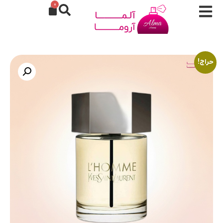
0
حراج!